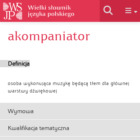
akompaniator
Historia słownika
Jak korzystać
Definicja
Podstawy naukowe
osoba wykonująca muzykę będącą tłem dla głównej
warstwy dźwiękowej
Autorzy
Wymowa
Kwalifikacja tematyczna