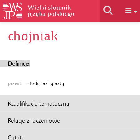
chojniak
Historia słownika
Jak korzystać
Definicja
Podstawy naukowe
przest.
młody las iglasty
Autorzy
Kwalifikacja tematyczna
Relacje znaczeniowe
Cytaty