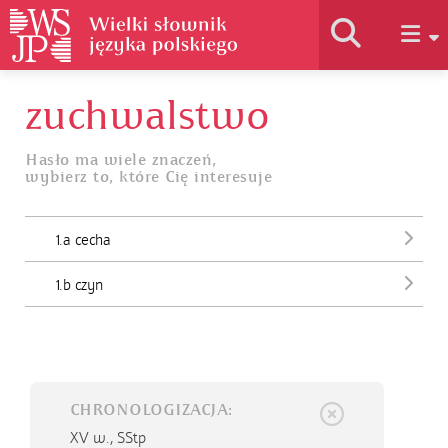
zuchwalstwo
Historia słownika
Hasło ma wiele znaczeń,
wybierz to, które Cię interesuje
Jak korzystać
1.a cecha
Podstawy naukowe
1.b czyn
Autorzy
CHRONOLOGIZACJA:
XV w.,
SStp