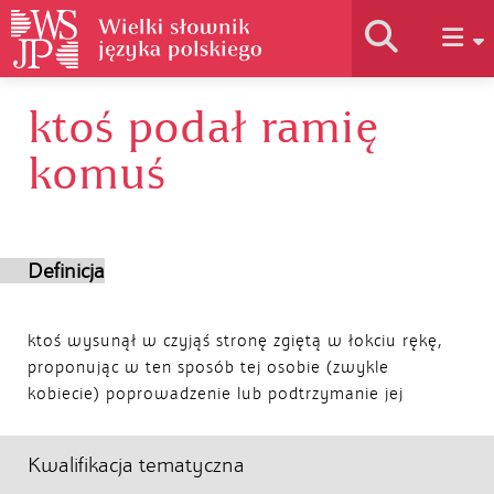
ktoś podał ramię
Historia słownika
komuś
Jak korzystać
Definicja
Podstawy naukowe
ktoś wysunął w czyjąś stronę zgiętą w łokciu rękę,
Autorzy
proponując w ten sposób tej osobie (zwykle
kobiecie) poprowadzenie lub podtrzymanie jej
Kwalifikacja tematyczna