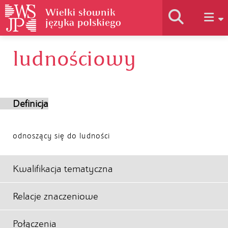
ludnościowy
Historia słownika
Jak korzystać
Definicja
Podstawy naukowe
odnoszący się do ludności
Autorzy
Kwalifikacja tematyczna
Relacje znaczeniowe
Połączenia