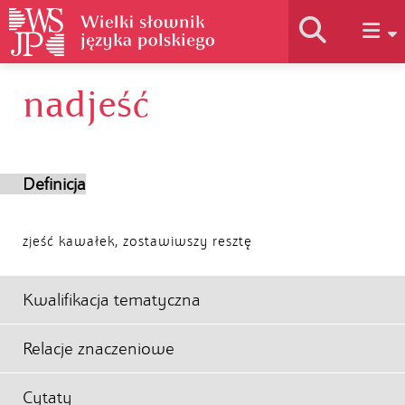
nadjeść
Historia słownika
Jak korzystać
Definicja
Podstawy naukowe
zjeść kawałek, zostawiwszy resztę
Autorzy
Kwalifikacja tematyczna
Relacje znaczeniowe
Cytaty