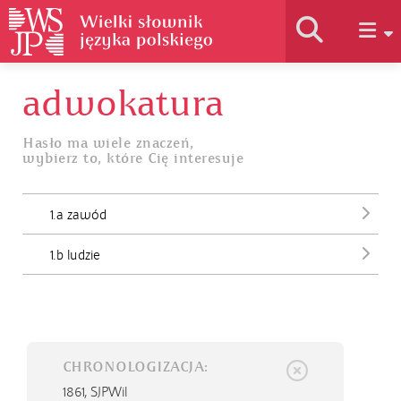
adwokatura
Historia słownika
Hasło ma wiele znaczeń,
wybierz to, które Cię interesuje
Jak korzystać
1.a zawód
Podstawy naukowe
1.b ludzie
Autorzy
CHRONOLOGIZACJA:
1861,
SJPWil