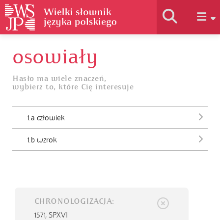
osowiały
Historia słownika
Hasło ma wiele znaczeń,
wybierz to, które Cię interesuje
Jak korzystać
1.a człowiek
Podstawy naukowe
1.b wzrok
Autorzy
CHRONOLOGIZACJA:
1571,
SPXVI