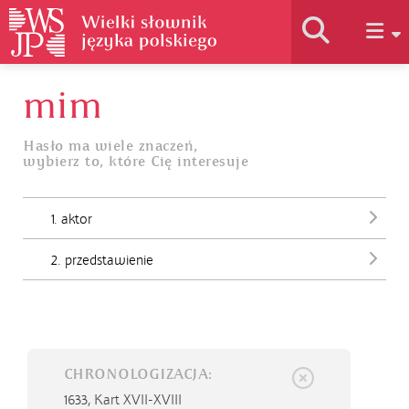
mim
Historia słownika
Hasło ma wiele znaczeń,
wybierz to, które Cię interesuje
Jak korzystać
1. aktor
Podstawy naukowe
2. przedstawienie
Autorzy
CHRONOLOGIZACJA:
1633,
Kart XVII-XVIII