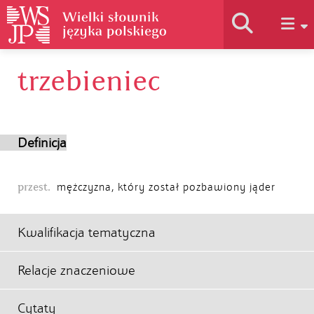
trzebieniec
Historia słownika
Jak korzystać
Definicja
Podstawy naukowe
przest.
mężczyzna, który został pozbawiony jąder
Autorzy
Kwalifikacja tematyczna
Relacje znaczeniowe
Cytaty