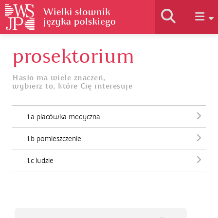
prosektorium
Historia słownika
Hasło ma wiele znaczeń,
wybierz to, które Cię interesuje
Jak korzystać
1.a placówka medyczna
Podstawy naukowe
1.b pomieszczenie
Autorzy
1.c ludzie