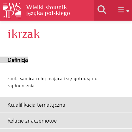
ikrzak
Historia słownika
Jak korzystać
Definicja
Podstawy naukowe
zool.
samica ryby mająca ikrę gotową do
zapłodnienia
Autorzy
Kwalifikacja tematyczna
Relacje znaczeniowe