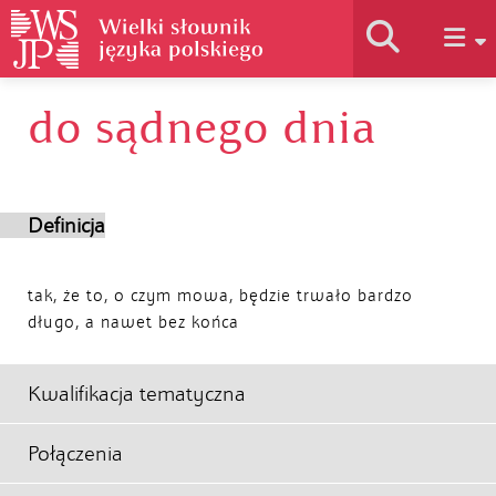
do sądnego dnia
Historia słownika
Jak korzystać
Definicja
Podstawy naukowe
tak, że to, o czym mowa, będzie trwało bardzo
długo, a nawet bez końca
Autorzy
Kwalifikacja tematyczna
Połączenia