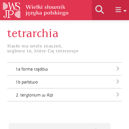
tetrarchia
Historia słownika
Hasło ma wiele znaczeń,
wybierz to, które Cię interesuje
Jak korzystać
1.a forma rządów
Podstawy naukowe
1.b państwo
Autorzy
2. terytorium w Azji