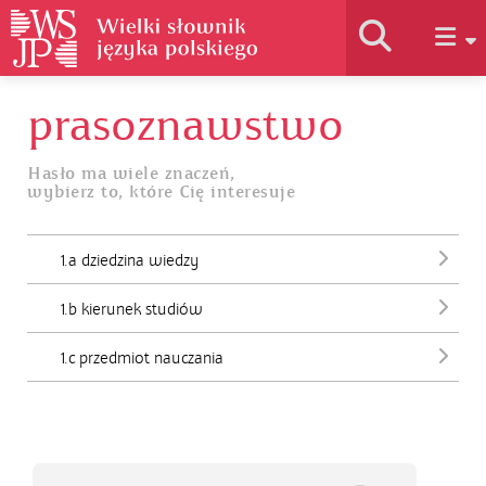
prasoznawstwo
Historia słownika
Hasło ma wiele znaczeń,
wybierz to, które Cię interesuje
Jak korzystać
1.a dziedzina wiedzy
Podstawy naukowe
1.b kierunek studiów
Autorzy
1.c przedmiot nauczania