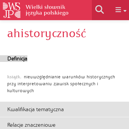
ahistoryczność
Historia słownika
Jak korzystać
Definicja
Podstawy naukowe
książk.
nieuwzględnianie warunków historycznych
przy interpretowaniu zjawisk społecznych i
kulturowych
Autorzy
Kwalifikacja tematyczna
Relacje znaczeniowe