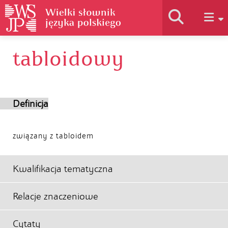
tabloidowy
Historia słownika
Jak korzystać
Definicja
Podstawy naukowe
związany z tabloidem
Autorzy
Kwalifikacja tematyczna
Relacje znaczeniowe
Cytaty