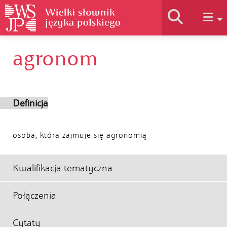
agronom
Historia słownika
Jak korzystać
Definicja
Podstawy naukowe
osoba, która zajmuje się agronomią
Autorzy
Kwalifikacja tematyczna
Połączenia
Cytaty