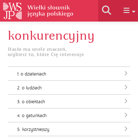
konkurencyjny
Historia słownika
Hasło ma wiele znaczeń,
wybierz to, które Cię interesuje
Jak korzystać
1. o działaniach
Podstawy naukowe
2. o ludziach
Autorzy
3. o obiektach
4. o gatunkach
5. korzystniejszy