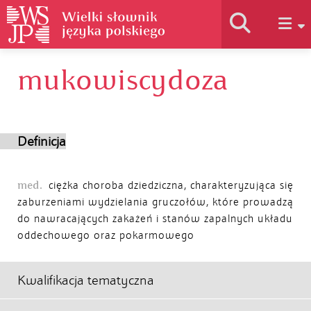
mukowiscydoza
Historia słownika
Jak korzystać
Definicja
Podstawy naukowe
med.
ciężka choroba dziedziczna, charakteryzująca się
zaburzeniami wydzielania gruczołów, które prowadzą
do nawracających zakażeń i stanów zapalnych układu
Autorzy
oddechowego oraz pokarmowego
Kwalifikacja tematyczna