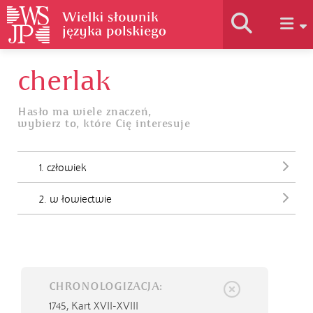
cherlak
Historia słownika
Hasło ma wiele znaczeń,
wybierz to, które Cię interesuje
Jak korzystać
1. człowiek
Podstawy naukowe
2. w łowiectwie
Autorzy
CHRONOLOGIZACJA:
1745,
Kart XVII-XVIII