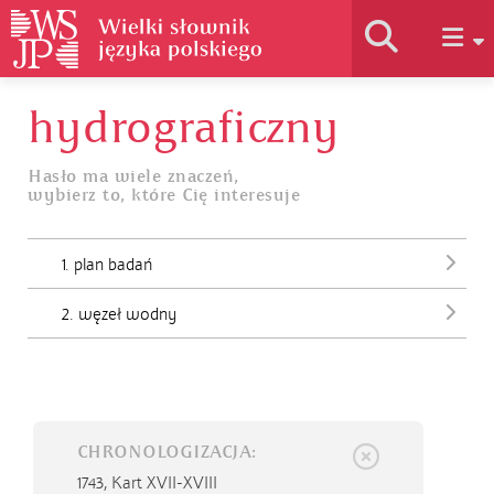
hydrograficzny
Historia słownika
Hasło ma wiele znaczeń,
wybierz to, które Cię interesuje
Jak korzystać
1. plan badań
Podstawy naukowe
2. węzeł wodny
Autorzy
CHRONOLOGIZACJA:
1743,
Kart XVII-XVIII