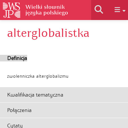
alterglobalistka
Historia słownika
Jak korzystać
Definicja
Podstawy naukowe
zwolenniczka alterglobalizmu
Autorzy
Kwalifikacja tematyczna
Połączenia
Cytaty