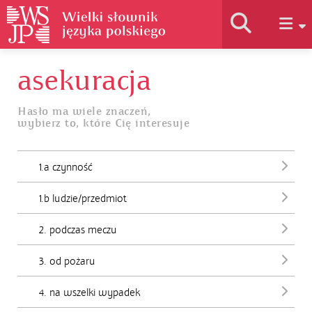
asekuracja
Historia słownika
Hasło ma wiele znaczeń,
wybierz to, które Cię interesuje
Jak korzystać
1.a czynność
Podstawy naukowe
1.b ludzie/przedmiot
Autorzy
2. podczas meczu
3. od pożaru
4. na wszelki wypadek