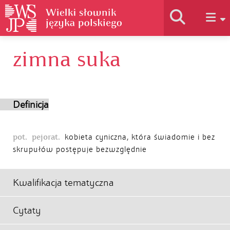
zimna suka
Historia słownika
Jak korzystać
Definicja
Podstawy naukowe
pot.
pejorat.
kobieta cyniczna, która świadomie i bez
skrupułów postępuje bezwzględnie
Autorzy
Kwalifikacja tematyczna
Cytaty