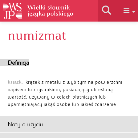
numizmat
Historia słownika
Jak korzystać
Definicja
Podstawy naukowe
książk.
krążek z metalu z wybitym na powierzchni
napisem lub rysunkiem, posiadający określoną
wartość, używany w celach płatniczych lub
Autorzy
upamiętniający jakąś osobę lub jakieś zdarzenie
Noty o użyciu