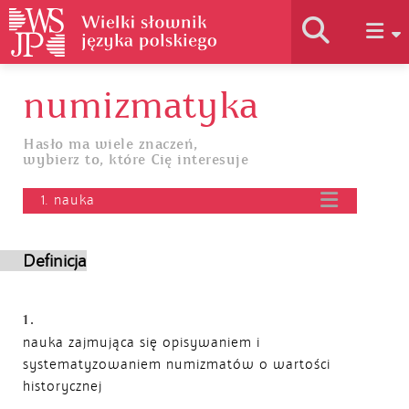
numizmatyka
Historia słownika
Hasło ma wiele znaczeń,
wybierz to, które Cię interesuje
Jak korzystać
1. nauka
Podstawy naukowe
Definicja
Autorzy
1.
nauka zajmująca się opisywaniem i
systematyzowaniem numizmatów o wartości
historycznej