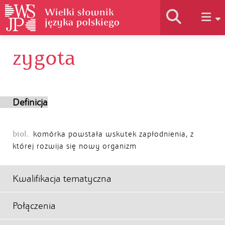
zygota
Historia słownika
Jak korzystać
Definicja
Podstawy naukowe
biol.
komórka powstała wskutek zapłodnienia, z
której rozwija się nowy organizm
Autorzy
Kwalifikacja tematyczna
Połączenia