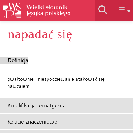
napadać się
Historia słownika
Jak korzystać
Definicja
Podstawy naukowe
gwałtownie i niespodziewanie atakować się
nawzajem
Autorzy
Kwalifikacja tematyczna
Relacje znaczeniowe