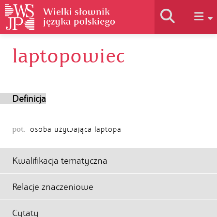
laptopowiec
Historia słownika
Jak korzystać
Definicja
Podstawy naukowe
pot.
osoba używająca laptopa
Autorzy
Kwalifikacja tematyczna
Relacje znaczeniowe
Cytaty