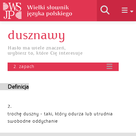
dusznawy
Historia słownika
Hasło ma wiele znaczeń,
wybierz to, które Cię interesuje
Jak korzystać
2. zapach
Podstawy naukowe
Definicja
Autorzy
2.
trochę duszny - taki, który odurza lub utrudnia
swobodne oddychanie