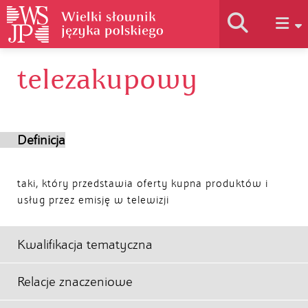
telezakupowy
Historia słownika
Jak korzystać
Definicja
Podstawy naukowe
taki, który przedstawia oferty kupna produktów i
usług przez emisję w telewizji
Autorzy
Kwalifikacja tematyczna
Relacje znaczeniowe