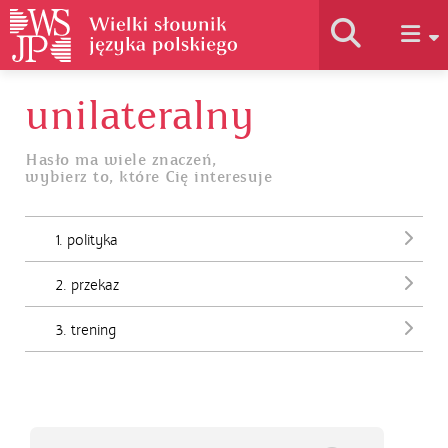
unilateralny
Historia słownika
Hasło ma wiele znaczeń,
wybierz to, które Cię interesuje
Jak korzystać
1. polityka
Podstawy naukowe
2. przekaz
Autorzy
3. trening