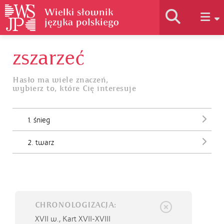
zszarzeć
Historia słownika
Hasło ma wiele znaczeń,
wybierz to, które Cię interesuje
Jak korzystać
1. śnieg
Podstawy naukowe
2. twarz
Autorzy
CHRONOLOGIZACJA:
XVII w.,
Kart XVII-XVIII