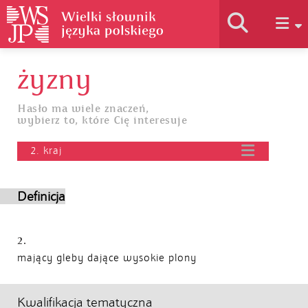
żyzny
Historia słownika
Hasło ma wiele znaczeń,
wybierz to, które Cię interesuje
Jak korzystać
2. kraj
Podstawy naukowe
Definicja
Autorzy
2.
mający gleby dające wysokie plony
Kwalifikacja tematyczna