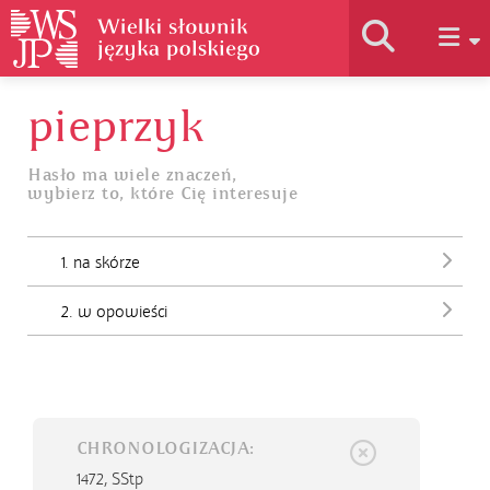
pieprzyk
Historia słownika
Hasło ma wiele znaczeń,
wybierz to, które Cię interesuje
Jak korzystać
1. na skórze
Podstawy naukowe
2. w opowieści
Autorzy
CHRONOLOGIZACJA:
1472,
SStp