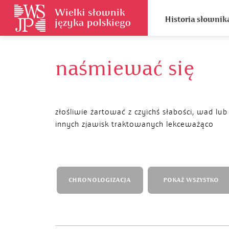
Historia słownik
naśmiewać się
złośliwie żartować z czyichś słabości, wad lub
innych zjawisk traktowanych lekceważąco
CHRONOLOGIZACJA
POKAŻ WSZYSTKO