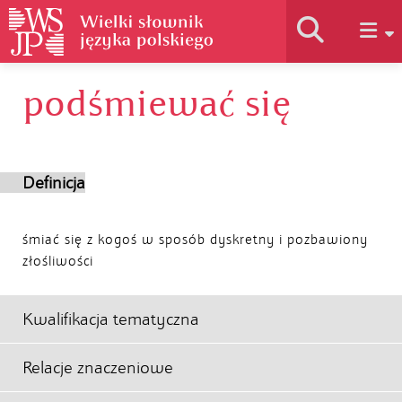
podśmiewać się
Historia słownika
Jak korzystać
Definicja
Podstawy naukowe
śmiać się z kogoś w sposób dyskretny i pozbawiony
złośliwości
Autorzy
Kwalifikacja tematyczna
Relacje znaczeniowe