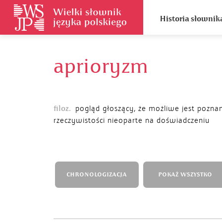
Historia słownik
aprioryzm
filoz.
pogląd głoszący, że możliwe jest pozna
rzeczywistości nieoparte na doświadczeniu
CHRONOLOGIZACJA
POKAŻ WSZYSTKO