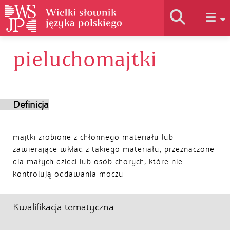
pieluchomajtki
Historia słownika
Jak korzystać
Definicja
Podstawy naukowe
majtki zrobione z chłonnego materiału lub
zawierające wkład z takiego materiału, przeznaczone
dla małych dzieci lub osób chorych, które nie
Autorzy
kontrolują oddawania moczu
Kwalifikacja tematyczna