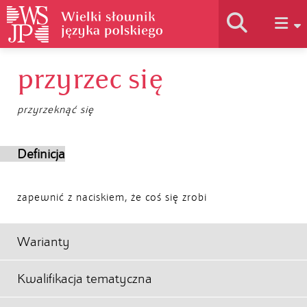
przyrzec się
Historia słownika
przyrzeknąć się
Jak korzystać
Definicja
Podstawy naukowe
zapewnić z naciskiem, że coś się zrobi
Autorzy
Warianty
Kwalifikacja tematyczna