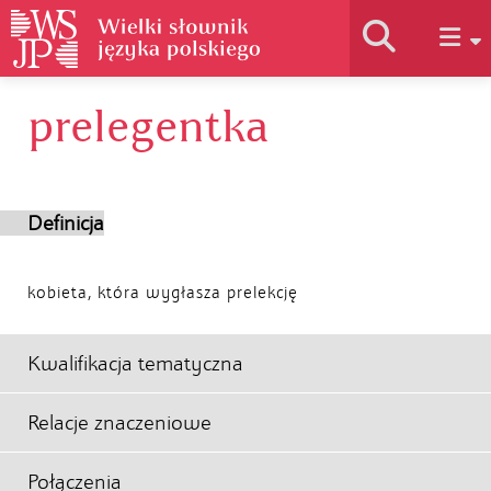
prelegentka
Historia słownika
Jak korzystać
Definicja
Podstawy naukowe
kobieta, która wygłasza prelekcję
Autorzy
Kwalifikacja tematyczna
Relacje znaczeniowe
Połączenia