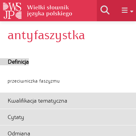
antyfaszystka
Historia słownika
Jak korzystać
Definicja
Podstawy naukowe
przeciwniczka faszyzmu
Autorzy
Kwalifikacja tematyczna
Cytaty
Odmiana