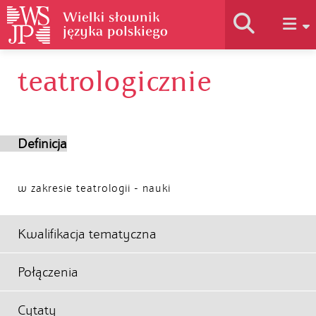
teatrologicznie
Historia słownika
Jak korzystać
Definicja
Podstawy naukowe
w zakresie teatrologii - nauki
Autorzy
Kwalifikacja tematyczna
Połączenia
Cytaty