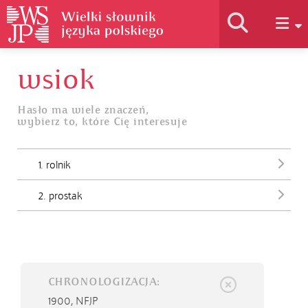
wsiok
Historia słownika
Hasło ma wiele znaczeń,
wybierz to, które Cię interesuje
Jak korzystać
1. rolnik
Podstawy naukowe
2. prostak
Autorzy
CHRONOLOGIZACJA:
1900,
NFJP