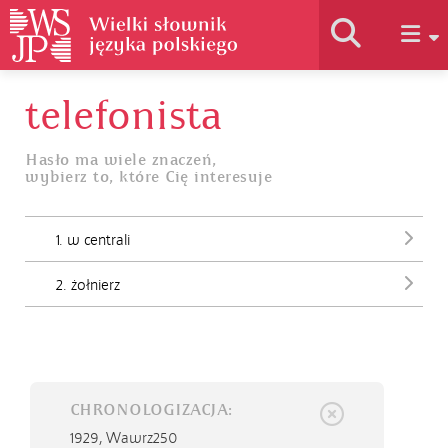
telefonista
Historia słownika
Hasło ma wiele znaczeń,
wybierz to, które Cię interesuje
Jak korzystać
1. w centrali
Podstawy naukowe
2. żołnierz
Autorzy
CHRONOLOGIZACJA:
1929,
Wawrz250