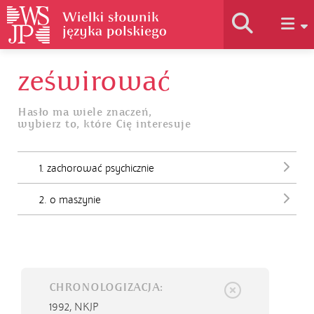
ześwirować
Historia słownika
Hasło ma wiele znaczeń,
wybierz to, które Cię interesuje
Jak korzystać
1. zachorować psychicznie
Podstawy naukowe
2. o maszynie
Autorzy
CHRONOLOGIZACJA:
1992,
NKJP