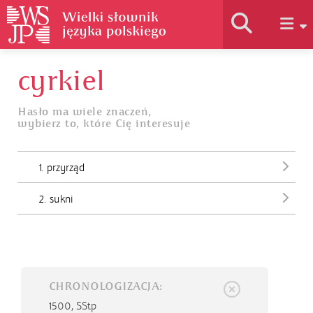
cyrkiel
Historia słownika
Hasło ma wiele znaczeń,
wybierz to, które Cię interesuje
Jak korzystać
1. przyrząd
Podstawy naukowe
2. sukni
Autorzy
CHRONOLOGIZACJA:
1500,
SStp