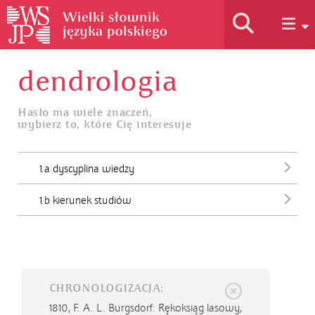
dendrologia
Historia słownika
Hasło ma wiele znaczeń,
wybierz to, które Cię interesuje
Jak korzystać
1.a dyscyplina wiedzy
Podstawy naukowe
1.b kierunek studiów
Autorzy
CHRONOLOGIZACJA:
1810,
F. A. L. Burgsdorf: Rękoksiąg lasowy,