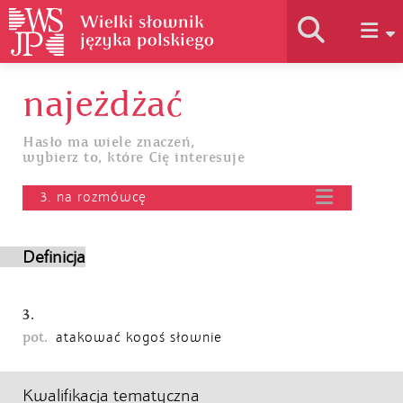
najeżdżać
Historia słownika
Hasło ma wiele znaczeń,
wybierz to, które Cię interesuje
Jak korzystać
3. na rozmówcę
Podstawy naukowe
Definicja
Autorzy
3.
pot.
atakować kogoś słownie
Kwalifikacja tematyczna